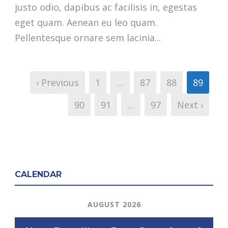
justo odio, dapibus ac facilisis in, egestas
eget quam. Aenean eu leo quam.
Pellentesque ornare sem lacinia...
‹ Previous
1
…
87
88
89
90
91
…
97
Next ›
CALENDAR
AUGUST 2026