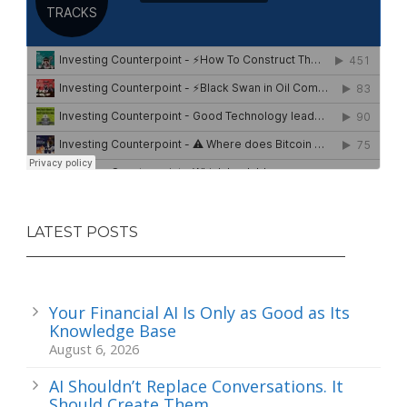
LATEST POSTS
Your Financial AI Is Only as Good as Its
Knowledge Base
August 6, 2026
AI Shouldn’t Replace Conversations. It
Should Create Them.